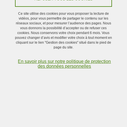
mentions légales qui suivent s’appliquent à tout internaute
visitant le site. Nous vous remercions d’en prendre
Ce site utilise des cookies pour vous proposer la lecture de
connaissance attentivement avant tout accès aux pages
vidéos, pour vous permettre de partager le contenu sur les
réseaux sociaux, et pour mesurer l’audience des pages. Nous
contenues dans ce site.
vous donnons la possibilité d’accepter ou de refuser ces
cookies. Nous conservons votre choix pendant 6 mois. Vous
pouvez changer d’avis et modifier votre choix à tout moment en
Ce site a été créé par l'Université Grenoble Alpes et les
cliquant sur le lien "Gestion des cookies" situé dans le pied de
informations regroupées dans ce site sont uniquement destinées à
page du site.
une présentation institutionnelle de ses activités. L'Université
En savoir plus sur notre politique de protection
Grenoble Alpes se réserve le droit de modifier le contenu de son
des données personnelles
site à tout moment et sans préavis et ne pourra être tenu
responsable des conséquences de telles modifications. L’accès et
l’utilisation de ce site est soumise aux conditions suivantes ainsi
qu’aux dispositions légales en vigueur. En accédant au site, vous
acceptez, sans limitation ni réserves, ces conditions.
Informations éditoriales
Direction de la publication