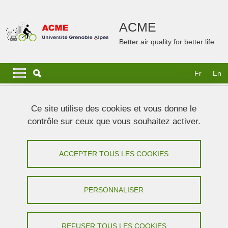
Aller au contenu principal
Gestion des cookies
ACME
Better air quality for better life
Navigation principale
Navigation principale mobile
Fr
En
Fil d'Ariane
Accueil
Mentions légales
Ce site utilise des cookies et vous donne le
contrôle sur ceux que vous souhaitez activer.
Mentions légales
ACCEPTER TOUS LES COOKIES
Partager sur Facebook
Partager sur LinkedIn
Imprimer
Partager
Partager l'URL de cette page
PERSONNALISER
Vous visitez le site web officiel du projet ACME. Les
REFUSER TOUS LES COOKIES